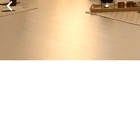
Regreso al Reik
cuestión de
Leer aq