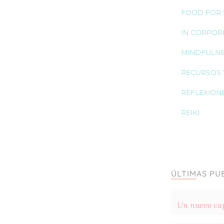
FOOD FOR S
IN CORPOR
MINDFULN
RECURSOS 
REFLEXION
REIKI
ÚLTIMAS PU
Un nuevo cap