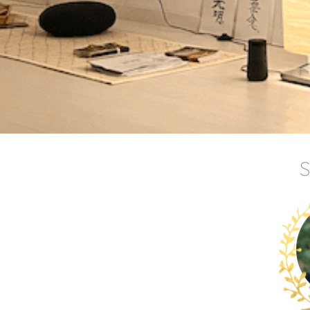
i y la eterna
l tiempo
uí