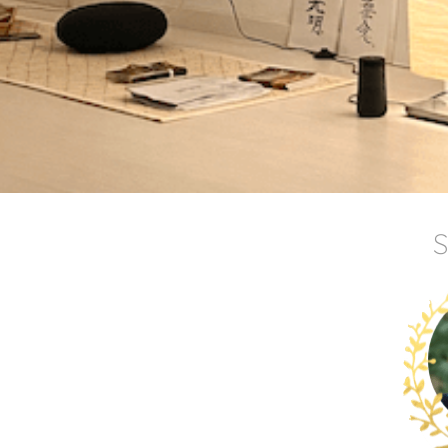
i y la eterna
l tiempo
uí