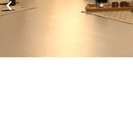
Regreso al Reik
cuestión de
Leer aq