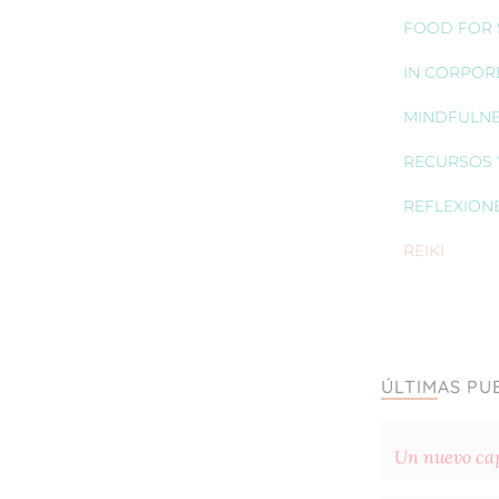
FOOD FOR S
IN CORPOR
MINDFULN
RECURSOS 
REFLEXION
REIKI
ÚLTIMAS PU
Un nuevo cap