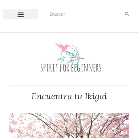
REVISTA BLOGIRLS 2.0
Encuentra tu Ikigai