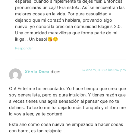
esperes, cuando simplemente te dejes fluir. Entonces
pronunciarás un «ajá! Era esto!». Así se encuentran las
mejores cosas en la vida. Por pura casualidad y
dejando que mi corazón hablara, provando algo
nuevo, yo conocí la preciosa comunidad Blogirls 2.0.
Una comunidad maravillosa que forma parte de mi
ikigai.. Un beso!😘😉
Responder
24 enero, 2018 a las 5:47 pm
Xènia Roca
dice:
Oh! Estel me he encantado. Yo hace tiempo que creo que
soy generalista, pero es pura intuición. Y tienes razón que
a veces tienes una agría sensación al pensar que no te
defines. Tu texto me ha dejado más tranquila y el libro me
lo voy a leer, ya te contaré
Este año como cosa nueva he empezado a hacer cosas
con barro, es tan relajante…