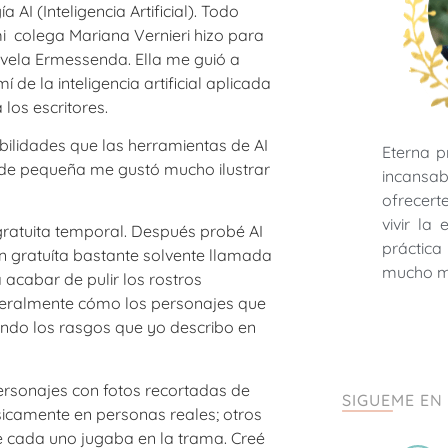
AI (Inteligencia Artificial). Todo
i colega Mariana Vernieri hizo para
ovela Ermessenda. Ella me guió a
de la inteligencia artificial aplicada
los escritores.
ibilidades que las herramientas de AI
Eterna p
de pequeña me gustó mucho ilustrar
incansab
ofrecer
vivir la
 gratuita temporal. Después probé AI
práctica 
n gratuíta bastante solvente llamada
mucho 
 acabar de pulir los rostros
teralmente cómo los personajes que
ndo los rasgos que yo describo en
ersonajes con fotos recortadas de
SIGUEME EN
sicamente en personas reales; otros
ue cada uno jugaba en la trama. Creé