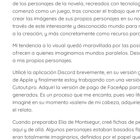
de los personajes de la novela, recreados con tecnología 
comenzó como un juego, tras conocer el trabajo que m
crear las imágenes de sus propios personajes en su n
través de este interesante y desconocido mundo para mí 
a la creación, y más concretamente como recurso para 
Mi tendencia a lo visual quedó maravillada por las pos
ofrecen a quienes imaginamos mundos paralelos. Des
a mis propios personajes.
Utilicé la aplicación Discord brevemente, en su versión
de Apple y finalmente estoy trabajando con una versió
Cutout.pro. Adquirí la versión de pago de FaceApp para
generados. Es un proceso que me encanta, pues veo li
imaginé en su momento «salen» de mi cabeza, adquirie
el relato.
Cuando preparaba Elia de Montsegur, creé fichas de p
aquí y de allá. Algunos personajes estaban basados fí
eran totalmente imaginarios, definidos por el papel q