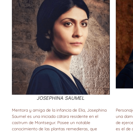
JOSEPHINA SAUMEL
Mentora y amiga de la infancia de Elia, Josephina
Personaje
Saumel es una iniciada cátara residente en el
una dama
castrum de Montsegur. Posee un notable
de ejerc
conocimiento de las plantas remedieras, que
es el de