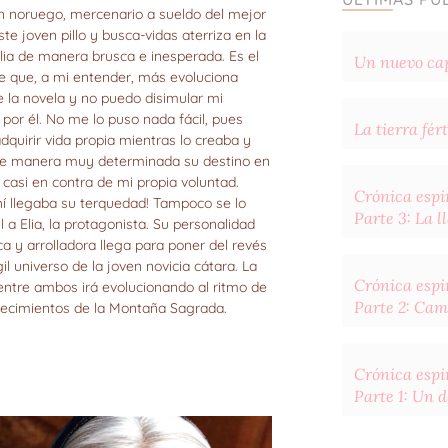
n noruego, mercenario a sueldo del mejor
ste joven pillo y busca-vidas aterriza en la
Elia de manera brusca e inesperada. Es el
Un nuevo cap
e que, a mi entender, más evoluciona
e la novela y no puedo disimular mi
 por él. No me lo puso nada fácil, pues
La tierra fért
dquirir vida propia mientras lo creaba y
de manera muy determinada su destino en
 casi en contra de mi propia voluntad.
Crónica espir
hí llegaba su terquedad! Tampoco se lo
Parte 3: La 
l a Elia, la protagonista. Su personalidad
a y arrolladora llega para poner del revés
gil universo de la joven novicia cátara. La
Crónica espir
 entre ambos irá evolucionando al ritmo de
Parte 2: Cam
tecimientos de la Montaña Sagrada.
Crónica espir
Parte 1: Un 