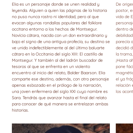
Elia es un personaje donde se unen realidad y
De orige
leyenda. Alguien a quien las páginas de la historia
postor, e
no puso nunca rostro ni identidad, pero al que
vida de 
evocan algunas rondallas populares del folklore
personaj
occitano entorno a los hechos de Montsegur.
dentro d
Novícia cátara, nacida con un don extraordinario y
debilidad
bajo el signo de una antigua profecía, su destino se
parecía a
ve unido indefectiblemente al del último baluarte
decidió 
cátaro en la Occitania del siglo XIII: El castillo de
la trama,
Montsegur. Y también al del ladrón buscador de
¡Hasta a
tesoros al que se enfrenta en un violento
pone fáci
encuentro al inicio del relato, Balder Baarson. Elia
magnétic
comparte ese destino, además, con otro personaje
el ya frá
apenas esbozado en el prólogo de la narración,
relación
una joven enfermera del siglo XXI cuyo nombre es
los acon
Sara. Tendrás que avanzar hasta el final del relato
para conocer de qué manera se entrelazan ambas
historias.