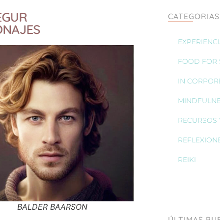
EGUR
CATEGORIAS
ONAJES
EXPERIENC
FOOD FOR S
IN CORPOR
MINDFULN
RECURSOS 
REFLEXION
REIKI
BALDER BAARSON
ÚLTIMAS PU