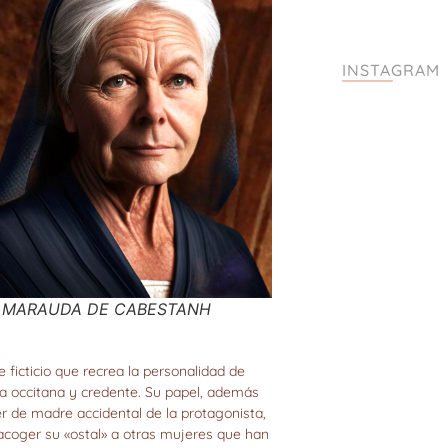
INSTAGRAM
MARAUDA DE CABESTANH
 ficticio que recrea la personalidad de
 occitana y credente. Su papel, además
er de madre accidental de la protagonista,
 acoger su «ostal» a otras mujeres que han