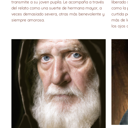
transmite a su joven pupila. Le acompaña a través
liberado 
del relato como una suerte de hermana mayor, a
como la 
veces demasiado severa, otras más benevolente y
curtida 
siempre amorosa.
más de l
los ojos 