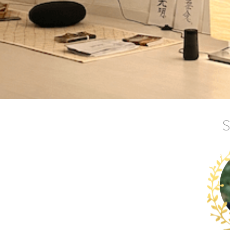
i y la eterna
l tiempo
uí