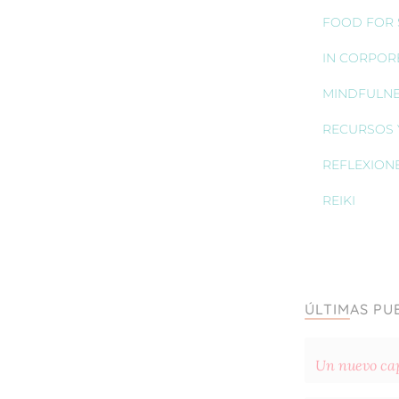
FOOD FOR S
IN CORPOR
MINDFULN
RECURSOS 
REFLEXION
REIKI
ÚLTIMAS PU
Un nuevo cap