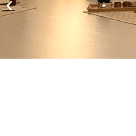
Regreso al Reik
cuestión de
Leer aq