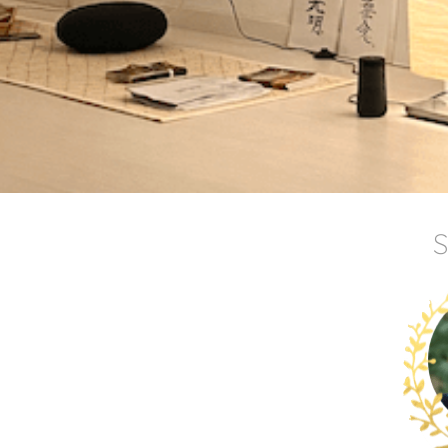
i y la eterna
l tiempo
uí