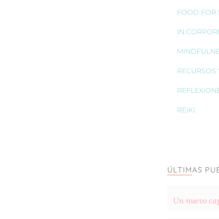
FOOD FOR S
IN CORPOR
MINDFULN
RECURSOS 
REFLEXION
REIKI
ÚLTIMAS PU
Un nuevo cap