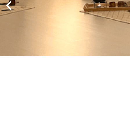
Regreso al Reik
cuestión de
Leer aq